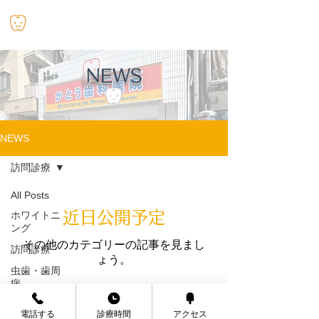
​かとう歯科医院
NEWS
NEWS
訪問診療
All Posts
近日公開予定
ホワイトニ
ング
その他のカテゴリーの記事を見まし
訪問診療
ょう。
虫歯・歯周
病
お知らせ
電話する
診療時間
アクセス