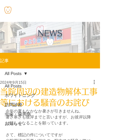
​かとう歯科医院
NEWS
記事
All Posts
2024年9月15日
All Posts
当院周辺の建造物解体工事
ホワイトニング
等における騒音のお詫び
訪問診療
今年の夏もなかなか暑さが引きませんね。
虫歯・歯周病
暑さ寒さも彼岸までと言いますが、お彼岸以降
は涼しくなることを願っています。
お知らせ
さて、標記の件についてですが